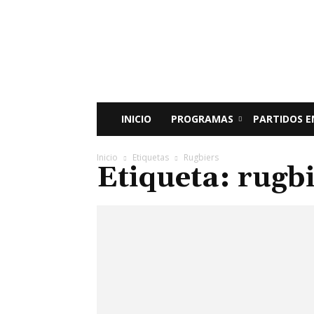
Radio
Bunker
Fm
94.9
INICIO
PROGRAMAS
PARTIDOS E
Inicio
Etiquetas
Rugbiers
Etiqueta: rugb