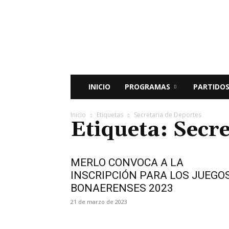
Radio
Bunker
Fm
94.9
INICIO
PROGRAMAS
PARTIDOS
Inicio
Etiquetas
Secretaria de Deportes
Etiqueta: Secr
MERLO CONVOCA A LA
INSCRIPCIÓN PARA LOS JUEGO
BONAERENSES 2023
21 de marzo de 2023