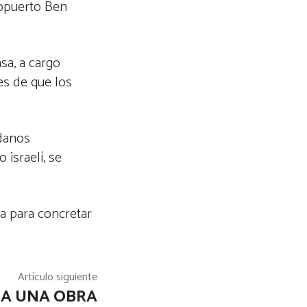
eropuerto Ben
nsa, a cargo
es de que los
adanos
israelí, se
ca para concretar
Artículo siguiente
HA UNA OBRA