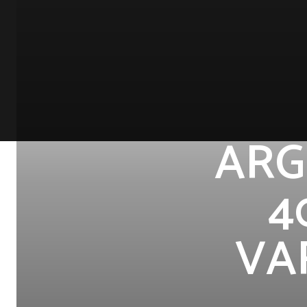
ARG
4
VA