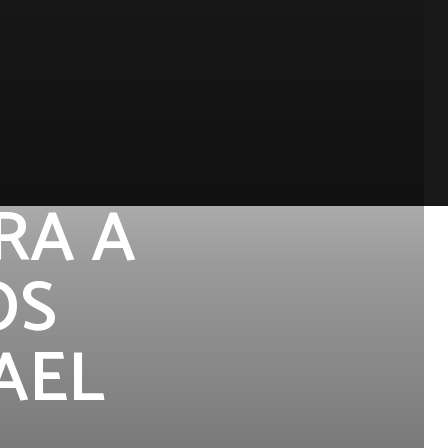
RA A
OS
AEL