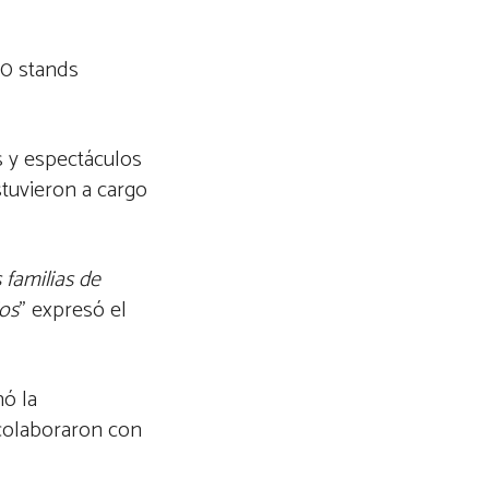
50 stands
s y espectáculos
stuvieron a cargo
 familias de
ios
” expresó el
nó la
 colaboraron con