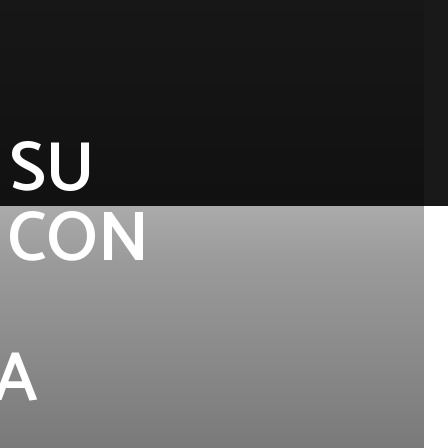
 SU
 CON
A