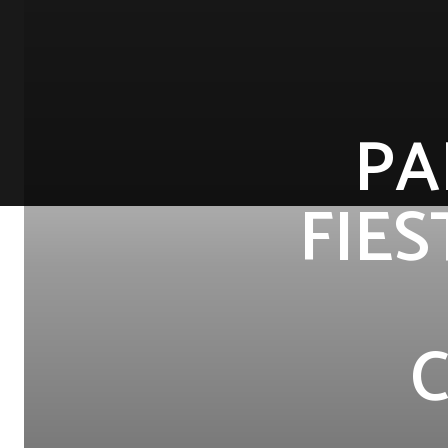
PA
FIE