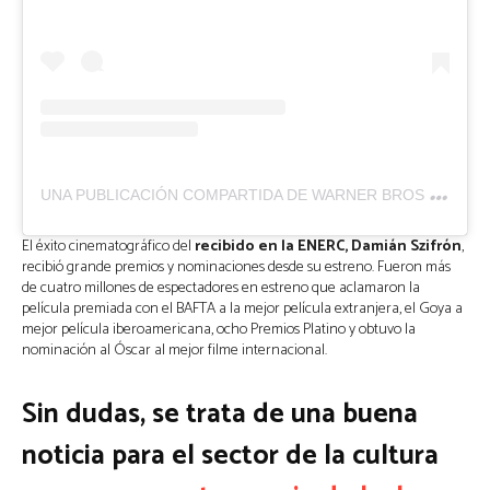
U
NA PUBLICACIÓN COMPARTIDA DE WARNER BROS PICTURES ARGENTINA (@WBPICTURES.AR)
El éxito cinematográfico del
recibido en la ENERC, Damián Szifrón
,
recibió grande premios y nominaciones desde su estreno. Fueron más
de cuatro millones de espectadores en estreno que aclamaron la
película premiada con el BAFTA a la mejor película extranjera, el Goya a
mejor película iberoamericana, ocho Premios Platino y obtuvo la
nominación al Óscar al mejor filme internacional.
Sin dudas, se trata de una buena
noticia para el sector de la cultura