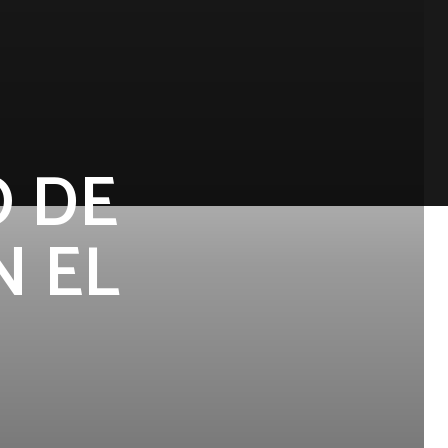
 DE
N EL