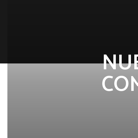
NU
COM