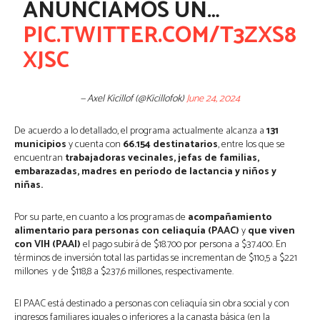
ANUNCIAMOS UN…
PIC.TWITTER.COM/T3ZXS8
XJSC
— Axel Kicillof (@Kicillofok)
June 24, 2024
De acuerdo a lo detallado, el programa actualmente alcanza a
131
municipios
y cuenta con
66.154 destinatarios
, entre los que se
encuentran
trabajadoras vecinales, jefas de familias,
embarazadas, madres en período de lactancia y niños y
niñas.
Por su parte, en cuanto a los programas de
acompañamiento
alimentario para personas con celiaquía (PAAC)
y
que viven
con VIH (PAAI)
el pago subirá de $18.700 por persona a $37.400. En
términos de inversión total las partidas se incrementan de $110,5 a $221
millones y de $118,8 a $237,6 millones, respectivamente.
El PAAC está destinado a personas con celiaquía sin obra social y con
ingresos familiares iguales o inferiores a la canasta básica (en la