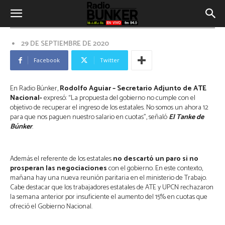
Rodolfo Aguiar (ATE Nacional): “La
propuesta del gobierno no cumple
con el objetivo de recuperar el
ingreso de los estatales”
29 DE SEPTIEMBRE DE 2020
Facebook
Twitter
En Radio Búnker,
Rodolfo Aguiar – Secretario Adjunto de ATE
Nacional-
expresó: “La propuesta del gobierno no cumple con el
objetivo de recuperar el ingreso de los estatales. No somos un ahora 12
para que nos paguen nuestro salario en cuotas”, señaló
El Tanke de
Búnker
.
Además el referente de los estatales
no descartó un paro si no
prosperan las negociaciones
con el gobierno. En este contexto,
mañana hay una nueva reunión paritaria en el ministerio de Trabajo.
Cabe destacar que los trabajadores estatales de ATE y UPCN rechazaron
la semana anterior por insuficiente el aumento del 15% en cuotas que
ofreció el Gobierno Nacional.