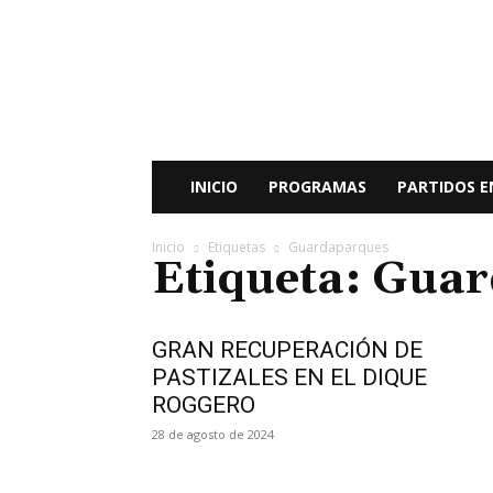
Radio
Bunker
Fm
94.9
INICIO
PROGRAMAS
PARTIDOS E
Inicio
Etiquetas
Guardaparques
Etiqueta: Gua
GRAN RECUPERACIÓN DE
PASTIZALES EN EL DIQUE
ROGGERO
28 de agosto de 2024