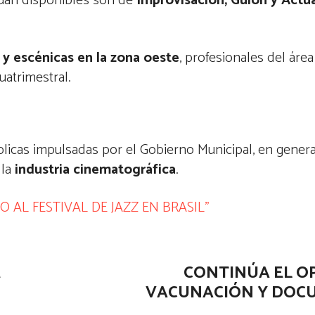
inúan disponibles son de
Improvisación, Guion y Actu
 y escénicas en la zona oeste
, profesionales del áre
uatrimestral.
úblicas impulsadas por el Gobierno Municipal, en gener
 la
industria cinematográfica
.
 AL FESTIVAL DE JAZZ EN BRASIL”
E
CONTINÚA EL O
VACUNACIÓN Y DOC