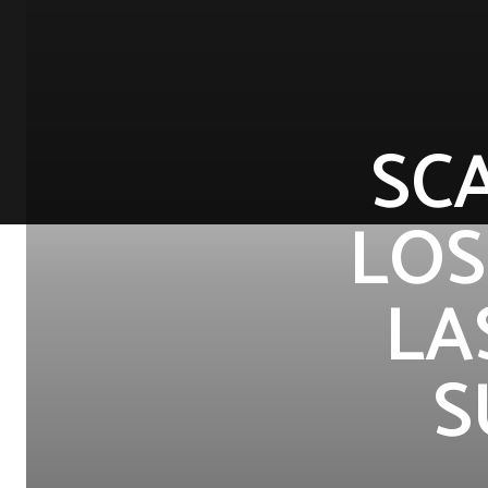
SC
LOS
LA
S