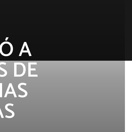
Ó A
S DE
IAS
AS