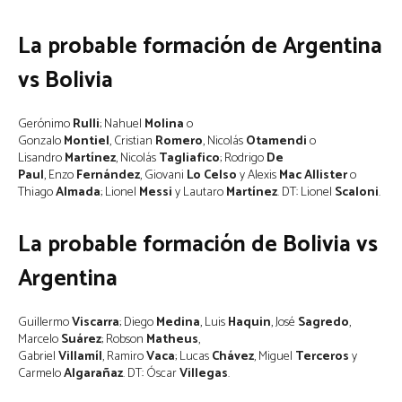
La probable formación de Argentina
vs Bolivia
Gerónimo
Rulli
; Nahuel
Molina
o
Gonzalo
Montiel
, Cristian
Romero
, Nicolás
Otamendi
o
Lisandro
Martínez
, Nicolás
Tagliafico
; Rodrigo
De
Paul
, Enzo
Fernández
, Giovani
Lo
Celso
y Alexis
Mac
Allister
o
Thiago
Almada
; Lionel
Messi
y Lautaro
Martínez
. DT: Lionel
Scaloni
.
La probable formación de Bolivia vs
Argentina
Guillermo
Viscarra
; Diego
Medina
, Luis
Haquin
, José
Sagredo
,
Marcelo
Suárez
; Robson
Matheus
,
Gabriel
Villamíl
, Ramiro
Vaca
; Lucas
Chávez
, Miguel
Terceros
y
Carmelo
Algarañaz
. DT: Óscar
Villegas
.