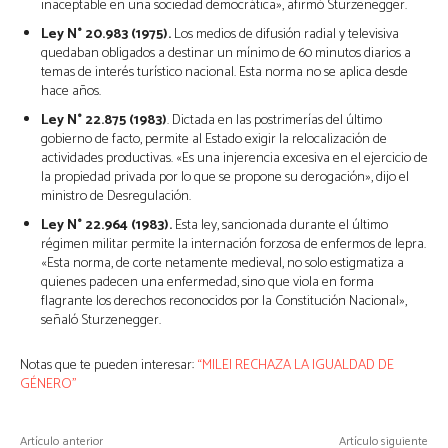
inaceptable en una sociedad democrática», afirmó Sturzenegger.
Ley N° 20.983 (1975).
Los medios de difusión radial y televisiva
quedaban obligados a destinar un mínimo de 60 minutos diarios a
temas de interés turístico nacional. Esta norma no se aplica desde
hace años.
Ley N° 22.875 (1983)
. Dictada en las postrimerías del último
gobierno de facto, permite al Estado exigir la relocalización de
actividades productivas. «Es una injerencia excesiva en el ejercicio de
la propiedad privada por lo que se propone su derogación», dijo el
ministro de Desregulación.
Ley N° 22.964 (1983).
Esta ley, sancionada durante el último
régimen militar permite la internación forzosa de enfermos de lepra.
«Esta norma, de corte netamente medieval, no solo estigmatiza a
quienes padecen una enfermedad, sino que viola en forma
flagrante los derechos reconocidos por la Constitución Nacional»,
señaló Sturzenegger.
Notas que te pueden interesar:
“MILEI RECHAZA LA IGUALDAD DE
GÉNERO”
Artículo anterior
Artículo siguiente