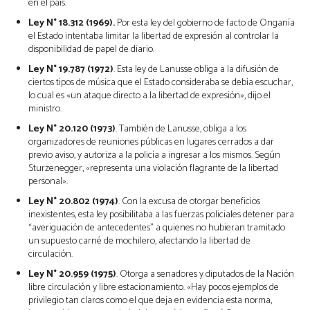
en el país.
Ley N° 18.312 (1969).
Por esta ley del gobierno de facto de Onganía
el Estado intentaba limitar la libertad de expresión al controlar la
disponibilidad de papel de diario.
Ley N° 19.787 (1972)
. Esta ley de Lanusse obliga a la difusión de
ciertos tipos de música que el Estado consideraba se debía escuchar,
lo cual es «un ataque directo a la libertad de expresión», dijo el
ministro.
Ley N° 20.120 (1973)
. También de Lanusse, obliga a los
organizadores de reuniones públicas en lugares cerrados a dar
previo aviso, y autoriza a la policía a ingresar a los mismos. Según
Sturzenegger, «representa una violación flagrante de la libertad
personal».
Ley N° 20.802 (1974)
. Con la excusa de otorgar beneficios
inexistentes, esta ley posibilitaba a las fuerzas policiales detener para
“averiguación de antecedentes” a quienes no hubieran tramitado
un supuesto carné de mochilero, afectando la libertad de
circulación.
Ley N° 20.959 (1975)
. Otorga a senadores y diputados de la Nación
libre circulación y libre estacionamiento. «Hay pocos ejemplos de
privilegio tan claros como el que deja en evidencia esta norma,