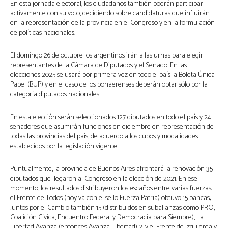
En esta jornada electoral, los ciudadanos también podrán participar
activamente con su voto, decidiendo sobre candidaturas que influirán
en la representación de la provincia en el Congreso y en la formulación
de políticas nacionales.
El domingo 26 de octubre los argentinos irán a las urnas para elegir
representantes de la Cámara de Diputados y el Senado. En las
elecciones 2025 se usará por primera vez en todo el país la Boleta Única
Papel (BUP) y en el caso de los bonaerenses deberán optar sólo por la
categoría diputados nacionales.
En esta elección serán seleccionados 127 diputados en todo el país y 24
senadores que asumirán funciones en diciembre en representación de
todas las provincias del país, de acuerdo a los cupos y modalidades
establecidos por la legislación vigente.
Puntualmente, la provincia de Buenos Aires afrontará la renovación 35
diputados que llegaron al Congreso en la elección de 2021. En ese
momento, los resultados distribuyeron los escaños entre varias fuerzas:
el Frente de Todos (hoy va con el sello Fuerza Patria) obtuvo 15 bancas;
Juntos por el Cambio también 15 (distribuidos en subalianzas como PRO,
Coalición Cívica, Encuentro Federal y Democracia para Siempre), La
Libertad Avanza (entonces Avanza Libertad) 2, y el Frente de Izquierda y