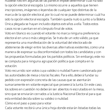
hubiese roto en algunas de las partes e impide determinar cuál ha sido
la opción electoral escogida. Lo mismo ocurre a aquellos que tienen
inscripciones, imágenes o leyendas de cualquier tipo distintas de la
marca de la opción electoral, por lo cual no se puede determinar cuál ha
sido la opción electoral escogida. También queda nulo si junto a la Boleta
Única plegada se hayan incluido objetos extraños a ella. Todos estos
casos no se cuentan en el cómputo final de votos.
Voto en blanco: es cuando el votante no marca ninguna preferencia
electoral en una o más categorías. Se trata de un voto válido, ya que
representa una manifestación de la voluntad del electorado de
abstenerse de elegir entre las diversas alternativas existentes, como una
manera de expresar su disconformidad con todos los candidatos y con
las propuestas formuladas por los partidos políticos. Sin embargo, este no
se computa para ninguna agrupación política que compita en la
votación.
Voto recurrido: son votos cuya validez o nulidad fuere cuestionada por
las autoridades de mesa o los/as fiscales. Para ello, deberá fundar su
pedido con expresión concreta de las causas que se asentarán
sumariamente en volante especial que proveerá la Junta. En este caso,
los sobres en cuestión no deberán ser abiertos ni escrutados en la mesa,
sino que se enviarán cerrados a la Justicia Nacional Electoral para que
esta entidad decida sobre su validez o nulidad.
Cómo es el paso a paso para votar
Cada votante recibirá una única hoja donde estarán listadas todas las