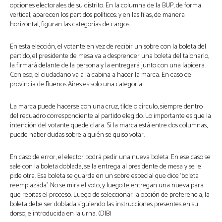
opciones electorales de su distrito. En la columna de la BUP, de forma
vertical, aparecen los partidos políticos; y en las filas, de manera
horizontal, figuran las categorías de cargos.
En esta elección, el votante en vez de recibir un sobre con la boleta del
partido, el presidente de mesa va a desprender una boleta del talonario,
la firmará delante de la persona y la entregará junto con una lapicera.
Con eso, el ciudadano va a la cabina a hacer la marca. En caso de
provincia de Buenos Aires es solo una categoría.
La marca puede hacerse con una cruz, tilde o círculo, siempre dentro
del recuadro correspondiente al partido elegido. Lo importante es que la
intención del votante quede clara. Si la marca está entre dos columnas,
puede haber dudas sobre a quién se quiso votar.
En caso de error, el elector podrá pedir una nueva boleta. En ese caso se
sale con la boleta doblada, se la entrega al presidente de mesa y se le
pide otra. Esa boleta se guarda en un sobre especial que dice ‘boleta
reemplazada’. No se mira el voto, y luego te entregan una nueva para
que repitas el proceso. Luego de seleccionar la opción de preferencia, la
boleta debe ser doblada siguiendo las instrucciones presentes en su
dorso, e introducida en la urna. (DIB)