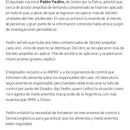
El diputado nacional
Pablo Yedlin,
de Unión por la Patria, advirtió que
cerca de 40.000 ampollas de fentanilo contaminado se habrían aplicado
en todo el país, a pesar de que se lograron recuperar más de 100.000
unidades del lote adulterado. El caso ya provocó la muerte de al menos
96 personas, y gran parte de la información conocida hasta ahora surgió
de investigaciones periodísticas.
Yedlin señaló que hubo dos lotes contaminados de 150.000 ampollas
cada uno. «Uno de esos no se distribuyó. Del otro, se recuperaron más de
100.000 ampollas sin aplicar. Más de 40.000 sí se aplicaron y ocasionaron
intoxicaciones graves», explicó.
El legislador reclamó a la ANMAT y a los organismos de control que
informen oficialmente sobre los responsables del caso. «El laboratorio
seguramente es responsable, pero también debe evaluarse la falta de
control por parte del Estado», dijo Yedlin, quien calificó la situación como
«la tragedia de medicamentos más grande de la Argentina, con más
muertos que AMIA u Once».
Yedlin enfatizó la necesidad de fortalecer los mecanismos de control y
farmacovigilancia para garantizar que los alimentos y medicamentos
estén regulados.