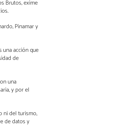
os Brutos, exime
ios.
nardo, Pinamar y
es una acción que
sidad de
 con una
ria, y por el
 ni del turismo,
ce de datos y