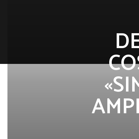
DE
CO
«SI
AMPL