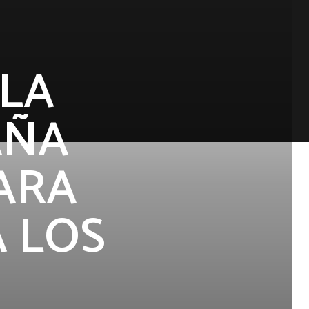
 LA
AÑA
PARA
A LOS