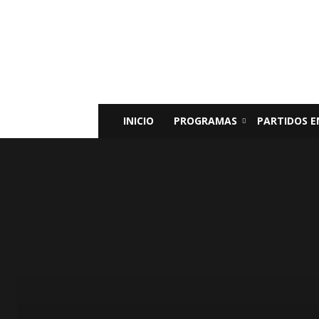
Radio
Bunker
Fm
94.9
INICIO
PROGRAMAS
PARTIDOS E