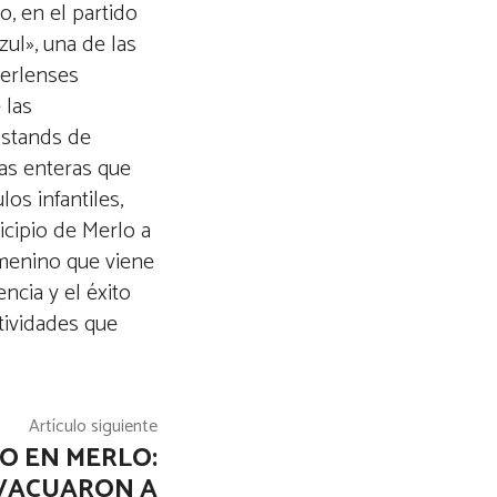
o, en el partido
ul», una de las
Merlenses
 las
 stands de
ias enteras que
os infantiles,
icipio de Merlo a
emenino que viene
ncia y el éxito
tividades que
Artículo siguiente
O EN MERLO:
VACUARON A