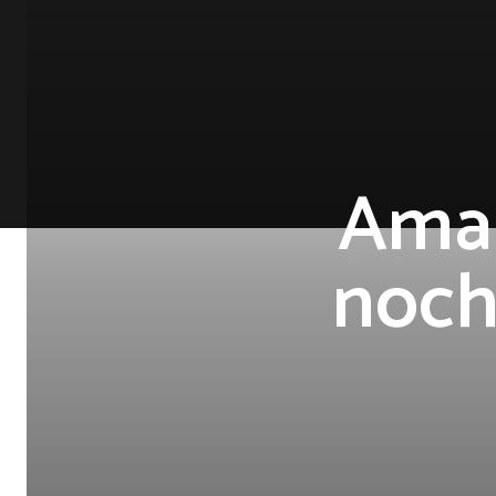
Amar
noch