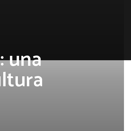
: una
ltura