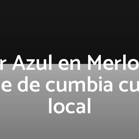
 Azul en Merlo
e de cumbia cu
local