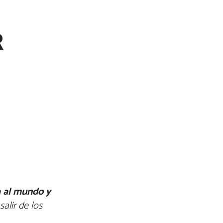
R
a al mundo y
alir de los