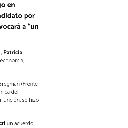
go en
ndidato por
vocará a “un
 Patricia
 economía,
m Bregman (Frente
ómica del
 función, se hizo
cri
un acuerdo