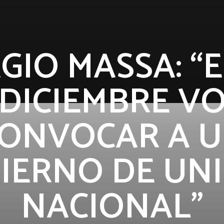
GIO MASSA: “E
 DICIEMBRE VO
ONVOCAR A 
IERNO DE UN
NACIONAL”