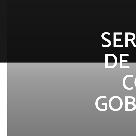
SER
DE
C
GOB