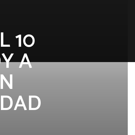
L 10
Y A
UN
IDAD