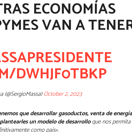
TRAS ECONOMÍAS
PYMES VAN A TENE
SSAPRESIDENTE
OM/DWHJF0TBKP
sa (@SergioMassa)
October 2, 2023
enemos que desarrollar gasoductos, venta de energí
plantearles un modelo de desarrollo
que nos permita s
finitivamente como país»
.