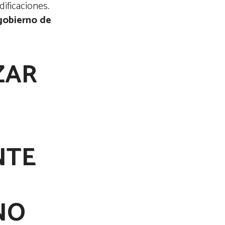
ificaciones.
gobierno de
ZAR
NTE
NO