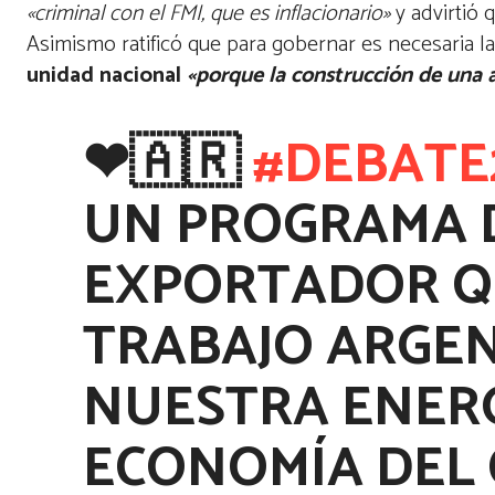
«criminal con el FMI, que es inflacionario»
y advirtió 
Asimismo ratificó que para gobernar es necesaria l
unidad nacional
«porque la construcción de una 
❤🇦🇷
#DEBATE
UN PROGRAMA 
EXPORTADOR Q
TRABAJO ARGE
NUESTRA ENERG
ECONOMÍA DEL 