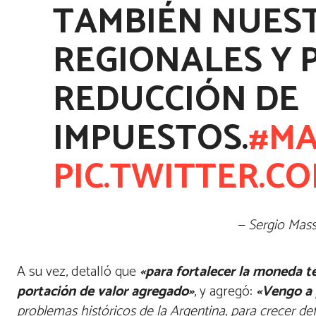
TAMBIÉN NUES
REGIONALES Y 
REDUCCIÓN DE
IMPUESTOS.
#MA
PIC.TWITTER.C
— Sergio Mas
A su vez, detalló que
«para fortalecer la moneda t
portación de valor agregado»
, y agregó:
«Vengo a 
problemas históricos de la Argentina, para crecer de