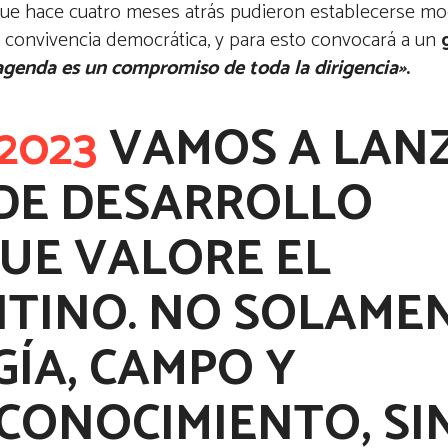
que hace cuatro meses atrás pudieron establecerse mod
a convivencia democrática, y para esto convocará a un
agenda es un compromiso de toda la dirigencia»
.
2023
VAMOS A LAN
DE DESARROLLO
UE VALORE EL
NTINO. NO SOLAME
ÍA, CAMPO Y
CONOCIMIENTO, SI