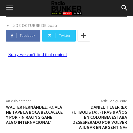
con Angie Monasterio (fotógrafa) y
residente de Villa Lago Azul en
Carlos Paz: «Es un lugar hermoso
que quedó carbonizado. La pérdida
2 DE OCTUBRE DE 2020
de flora y fauna es
inconmensurable».
Facebook
Twitter
Artículo anterior
Artículo siguiente
WALTER FERNÁNDEZ: «OJALÁ
DANIEL TILGER (EX
ME TAPE LA BOCA BECCACECE
FUTBOLISTA): «TRAS 8 AÑOS
Y POR FIN RACING GANE
EN COLOMBIA ESTABA
ALGO INTERNACIONAL”
DESESPERADO POR VOLVER
A JUGAR EN ARGENTINA»