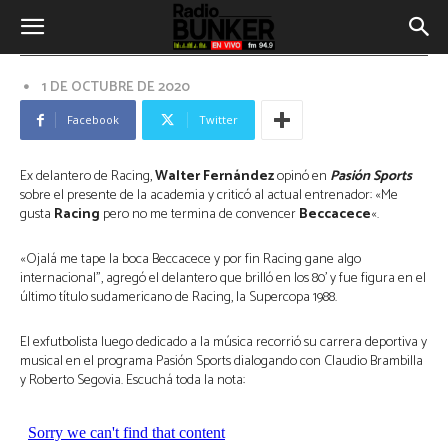
Walter Fernández: «Ojalá me tape
la boca Beccacece y por fin Racing
gane algo internacional”
1 DE OCTUBRE DE 2020
Facebook
Twitter
Ex delantero de Racing,
Walter Fernández
opinó en
Pasión Sports
sobre el presente de la academia y criticó al actual entrenador: «Me
gusta
Racing
pero no me termina de convencer
Beccacece
«.
«Ojalá me tape la boca Beccacece y por fin Racing gane algo
internacional”, agregó el delantero que brilló en los 80’ y fue figura en el
último título sudamericano de Racing, la Supercopa 1988.
El exfutbolista luego dedicado a la música recorrió su carrera deportiva y
musical en el programa Pasión Sports dialogando con Claudio Brambilla
y Roberto Segovia. Escuchá toda la nota: