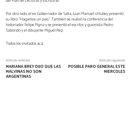
del Plan de Lecturas y Escrituras.
Por otro lado, el ex Gobernador de Salta, Juan Manuel Urtubey presentó
su libro “Hagamos un país”. También se realizó la conferencia del
historiador Felipe Pigna y se presentó el escritor y guionista Pedro
Saborido y el dibujante Miguel Rep.
Todos los invitados acá.
Artículo anterior
Artículo siguiente
MARIANA BREY DIJO QUE LAS
POSIBLE PARO GENERAL ESTE
MALVINAS NO SON
MIERCOLES
ARGENTINAS