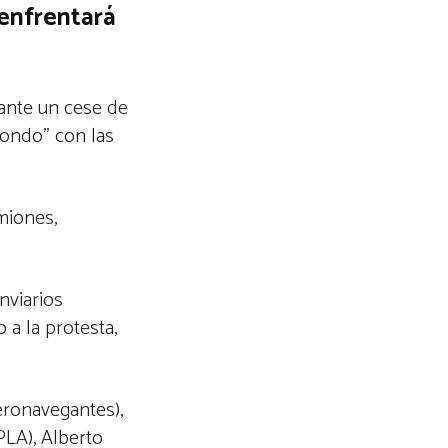
 enfrentará
lante un cese de
fondo” con las
miones,
nviarios
 a la protesta,
eronavegantes),
PLA), Alberto