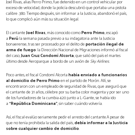
Joel Rivas, alias Perro Primo, fue detenido en un control vehicular por
exceso de velocidad, donde la policía descubrió que portaba una pistola
calibre .380. Tiempo después, sin informar a la Justicia, abandonó el país,
lo que complicó aún más su situación legal.
El cantante
Joel Rivas
, más conocido como
Perro Primo
, escapó
a
Perú
la semana pasada previo a su indagatoria ante la Justicia
bonaerense, tras ser procesado por el delito de
portación ilegal de
arma de fuego
: la Dirección Nacional de Migraciones informó al fiscal
del caso,
Juan Cruz Condomí Alcorta
, que salió del país el martes
último desde Aeroparque a bordo de un avión de
Sky Airlines
.
Poco antes, el fiscal Condomí Alcorta
había enviado a funcionarios
al domicilio de Perro Primo
en el partido de Morón. Allí, se
encontraron con un empleado de seguridad de Rivas, que aseguró que
el cantante de 31 años, célebre por su barba color magenta y por ser uno
de los fundadores de la cumbia 420 junto a L-Gante, se había ido
a
“República Dominicana”
, sin saber cuándo volvería.
Así, el fiscal evalúo seriamente pedir el arresto del cantante.A pesar de
que no tenía prohibida la salida del país,
debía informar a la Justicia
sobre cualquier cambio de domicilio
.