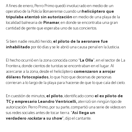
A fines de enero, Perro Primo quedó involucrado en medio de un
operativo de la Policía Bonaerense cuando un
helicóptero que
tripulaba aterrizó sin autorización
en medio de una playa de la
localidad balnearia de
Pinamar
, en donde se encontraba una gran
cantidad de gente que esperaba uno de sus conciertos.
Si bien nadie resultó herido,
el piloto de la aeronave fue
inhabilitado
por 60 días y se le abrió una causa penal en la Justicia.
El hecho ocurrió en la zona conocida como “
La Olla
”, en el sector de La
Frontera, donde cientos de turistas se encontraban en el lugar. Al
acercarse a la zona, desde el helicóptero
comenzaron a arrojar
dólares fotocopiados
, lo que hizo que decenas de personas
corrieran a lo largo de la playa para hacerse de que lo que caía del cielo.
En cuestión de minutos,
el piloto
, identificado como
el ex piloto de
TC y empresario Leandro Ventricelli,
aterrizó sin ningún tipo de
autorización. Perro Primo, por su parte, compartió una serie de videos en
sus redes sociales antes de tocar tierra. “
Así llega un
verdadero
rockstar
a su show
”, dijo el cantante.