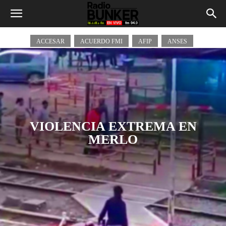
Policiales
ACCESAR
ACUERDO FMI
AFIP
ANSES
VIOLENCIA EXTREMA EN
MERLO