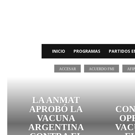
Radio
Bunker
Fm
94.9
INICIO
PROGRAMAS
PARTIDOS E
ACCESAR
ACUERDO FMI
AFI
LA ANMAT
APROBÓ LA
CON
VACUNA
OP
ARGENTINA
VAC