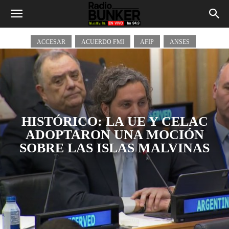
Cancillería Argentina
ACCESAR
ACUERDO FMI
AFIP
ANSES
HISTÓRICO: LA UE Y CELAC
ADOPTARON UNA MOCIÓN
SOBRE LAS ISLAS MALVINAS