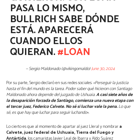
PASA LO MISMO,
BULLRICH SABE DÓNDE
ESTÁ. APARECERÁ
CUANDO ELLOS
QUIERAN.
#LOAN
— Sergio Maldonado (@vikingomaldo)
June 30, 2024
Por su parte, Sergio declaró en sus redes sociales:
«Perseguir la justicia
hasta el fin del mundo es la tarea. Poder saber qué hicieron con Santiago
Maldonado ahora depende del juzgado de Ushuaia.
A casi siete años de
la desaparición forzada de Santiago, comienza una nueva etapa con
el tercer juez, Federico Calvete. No sé si luchar vale la pena.
Lo que
sé, es que hay que luchar para seguir luchando».
Lo cierto es que al momento de apartar al juez Lleral y nombrar
a
Calvete, juez federal de Ushuaia, Tierra del Fuego y
Antártida
, los camaristas Javier Leal de Ibarra y Aldo Suárez