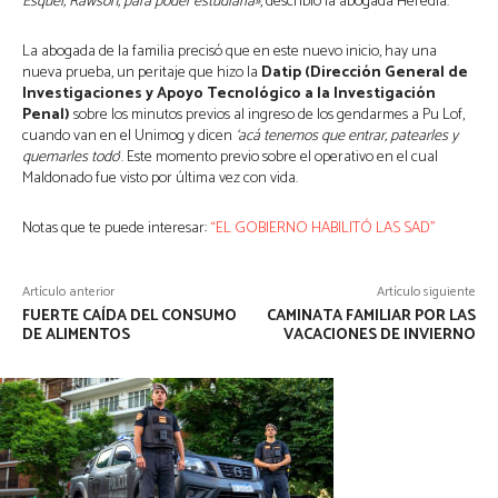
Esquel, Rawson, para poder estudiarla»
, describió la abogada Heredia.
La abogada de la familia precisó que en este nuevo inicio, hay una
nueva prueba, un peritaje que hizo la
Datip (Dirección General de
Investigaciones y Apoyo Tecnológico a la Investigación
Penal)
sobre los minutos previos al ingreso de los gendarmes a Pu Lof,
cuando van en el Unimog y dicen
‘acá tenemos que entrar, patearles y
quemarles todo
‘. Este momento previo sobre el operativo en el cual
Maldonado fue visto por última vez con vida.
Notas que te puede interesar:
“EL GOBIERNO HABILITÓ LAS SAD”
Artículo anterior
Artículo siguiente
FUERTE CAÍDA DEL CONSUMO
CAMINATA FAMILIAR POR LAS
DE ALIMENTOS
VACACIONES DE INVIERNO