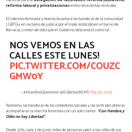
nacional para la
delegación de facultades, reforma jubilatoria,
reforma laboral y privatizaciones
entre otros temas centrales.
El colectivo feminista y diverso levantará las banderas de la comunidad
LGBTQ+ en reclamo de justicia por el triple
lesbicidio
en el barrio de
Barracas, crimen de odio que el Gobierno desconoció como tal.
NOS VEMOS EN LAS
CALLES ESTE LUNES!
PIC.TWITTER.COM/COUZC
GMW0Y
— #VivasNosQueremos (@ColectivoNUM)
May 30, 2024
Asimismo, las banderas de los comedores sociales y las centrales obreras
acompañaran la marcha feminista con un solo clamor:
“Con Hambre y
Odio no hay Libertad”.
Desde 2015, cada 3 de junio, miles de personas salen a las calles de sus