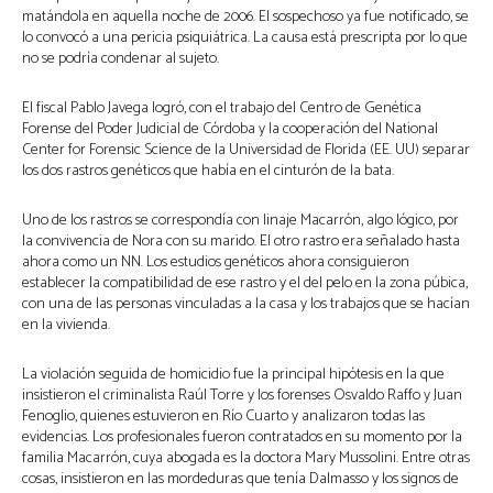
matándola en aquella noche de 2006. El sospechoso ya fue notificado, se
lo convocó a una pericia psiquiátrica. La causa está prescripta por lo que
no se podría condenar al sujeto.
El fiscal Pablo Javega logró, con el trabajo del Centro de Genética
Forense del Poder Judicial de Córdoba y la cooperación del National
Center for Forensic Science de la Universidad de Florida (EE. UU) separar
los dos rastros genéticos que había en el cinturón de la bata.
Uno de los rastros se correspondía con linaje Macarrón, algo lógico, por
la convivencia de Nora con su marido. El otro rastro era señalado hasta
ahora como un NN. Los estudios genéticos ahora consiguieron
establecer la compatibilidad de ese rastro y el del pelo en la zona púbica,
con una de las personas vinculadas a la casa y los trabajos que se hacían
en la vivienda.
La violación seguida de homicidio fue la principal hipótesis en la que
insistieron el criminalista Raúl Torre y los forenses Osvaldo Raffo y Juan
Fenoglio, quienes estuvieron en Río Cuarto y analizaron todas las
evidencias. Los profesionales fueron contratados en su momento por la
familia Macarrón, cuya abogada es la doctora Mary Mussolini. Entre otras
cosas, insistieron en las mordeduras que tenía Dalmasso y los signos de