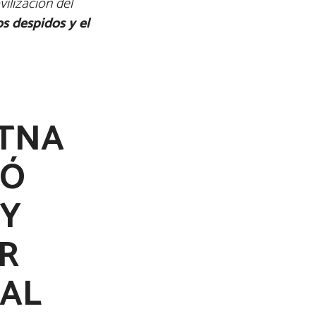
vilización del
s despidos y el
UTNA
IÓ
 Y
R
IAL