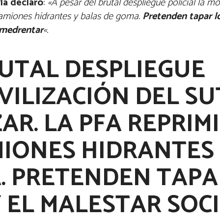
lá declaró
:
«A pesar del brutal despliegue policial la mo
camiones hidrantes y balas de goma.
Pretenden tapar lo
amedrentar
«
.
RUTAL DESPLIEGUE
OVILIZACIÓN DEL S
AR. LA PFA REPRIM
MIONES HIDRANTES
. PRETENDEN TAPA
Y EL MALESTAR SOC