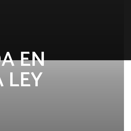
A EN
 LEY