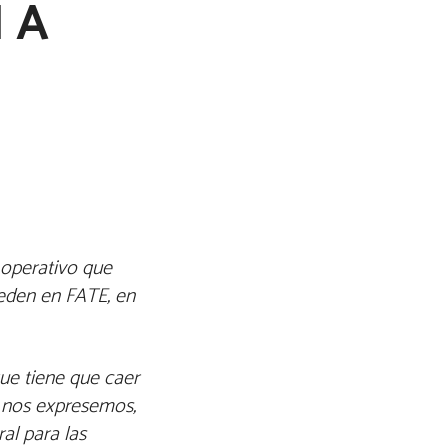
 A
operativo que
ceden en FATE, en
ue tiene que caer
o nos expresemos,
al para las