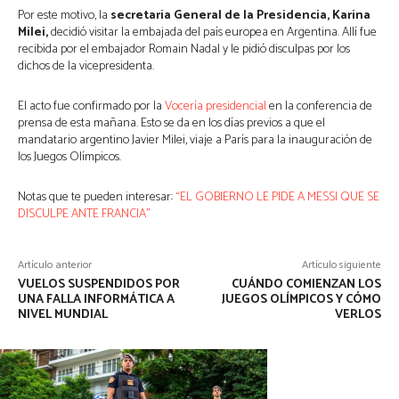
Por este motivo, la
secretaria General de la Presidencia, Karina
Milei,
decidió visitar la embajada del país europea en Argentina. Allí fue
recibida por el embajador Romain Nadal y le pidió disculpas por los
dichos de la vicepresidenta.
El acto fue confirmado por la
Vocería presidencial
en la conferencia de
prensa de esta mañana. Esto se da en los días previos a que el
mandatario argentino Javier Milei, viaje a París para la inauguración de
los Juegos Olímpicos.
Notas que te pueden interesar:
“EL GOBIERNO LE PIDE A MESSI QUE SE
DISCULPE ANTE FRANCIA”
Artículo anterior
Artículo siguiente
VUELOS SUSPENDIDOS POR
CUÁNDO COMIENZAN LOS
UNA FALLA INFORMÁTICA A
JUEGOS OLÍMPICOS Y CÓMO
NIVEL MUNDIAL
VERLOS