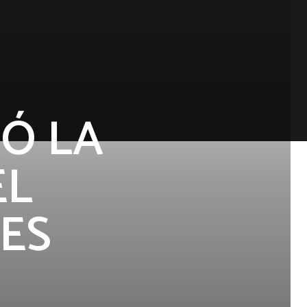
RÓ LA
EL
ES