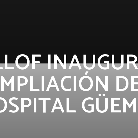
LLOF INAUGU
MPLIACIÓN D
OSPITAL GÜEM