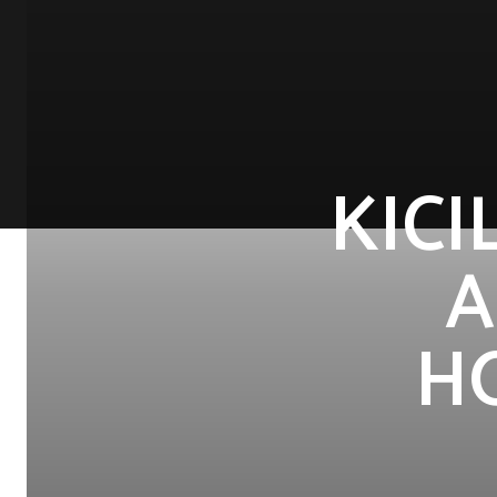
KICI
A
H